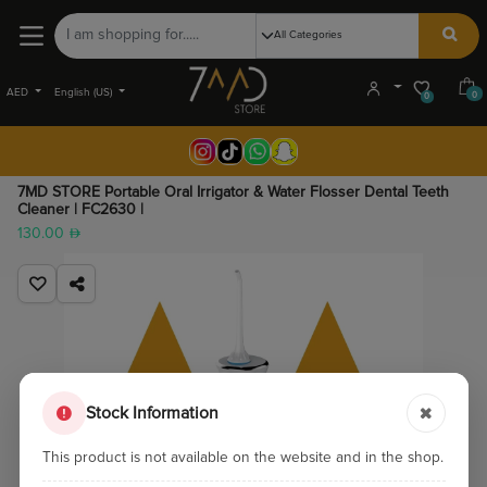
AED
English (US)
0
0
7MD STORE Portable Oral Irrigator & Water Flosser Dental Teeth
Cleaner | FC2630 |
130.00
Stock Information
This product is not available on the website and in the shop.