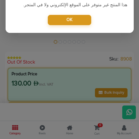
هذا المنتج غير متوفر على الموقع الإلكتروني ولا في المتجر.
OK
Sku:
8908
Out Of Stock
Product Price
130.00
incl. VAT
Bulk Inquiry
VIP Member Price
117.00
incl. VAT
0
130.00
Save
13.00
Category
Reels
Home
My Account
Cart
10.0
% Off