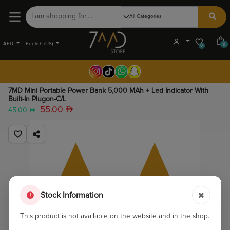
AED
English (US)
0
0
7MD Mini Portable Power Bank 5,000 MAh + Led Indicator With
Built-In Plugon-C/L
55.00
45.00
Stock Information
This product is not available on the website and in the shop.