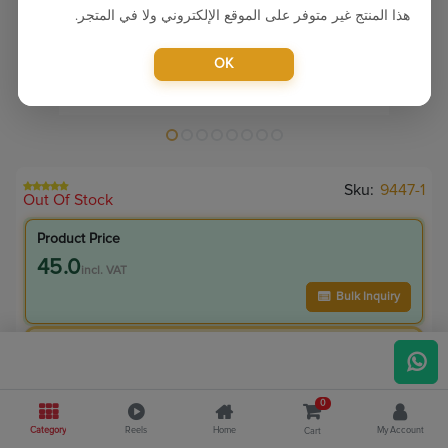
هذا المنتج غير متوفر على الموقع الإلكتروني ولا في المتجر.
OK
Sku:
9447-1
Out Of Stock
Product Price
45.0
incl. VAT
Bulk Inquiry
VIP Member Price
45.00
incl. VAT
0
55.00
Save
10.00
Category
Reels
Home
My Account
Cart
4.8
% Off