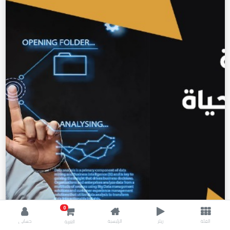
0
الفئة
ريلز
الرئيسية
حسابي
العربة