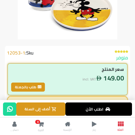
12053-1
Sku:
متوفر
سعر المنتج
149.00
incl. VAT
طلب بالجملة
لاعضاء ال vip
اطلب الآن
أضف إلى السلة
134.10
incl. VAT
149.00
وفر
14.90
0
الفئة
ريلز
الرئيسية
حسابي
العربة
% خصم
10.0