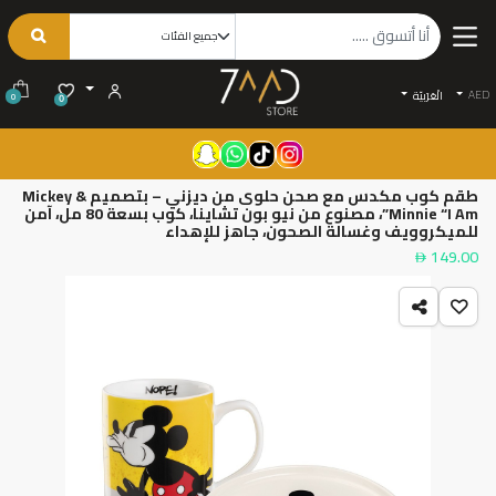
AED
الْعَرَبيّة
0
0
طقم كوب مكدس مع صحن حلوى من ديزني – بتصميم Mickey &
Minnie “I Am”، مصنوع من نيو بون تشاينا، كوب بسعة 80 مل، آمن
للميكروويف وغسالة الصحون، جاهز للإهداء
149.00