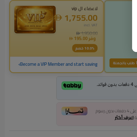
لاعضاء ال vip
1,755.00
i
incl. VAT
1,950.00
وفر
195.00
% خصم
10.0
›
طلب بالجملة
Become a VIP Member and start saving
لى
4
دفعات بدون رسوم
ية
اعرف أكثر