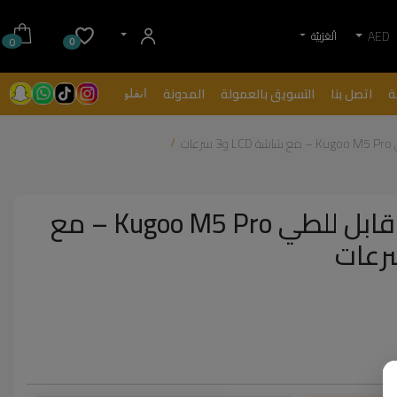
AED
الْعَرَبيّة
0
0
ة
اتصل بنا
التسويق بالعمولة
المدونة
انفلونسرز
ات
سكوتر كهربائي قابل للطي Kugoo M5 Pro – مع