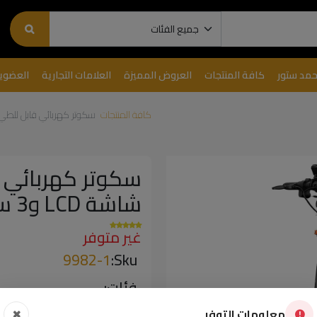
حمد ستور
كافة المنتجات
العروض المميزة
العلامات التجارية
العضوي
كافة المنتجات
سكوتر كهربائي قابل للطي Kugoo M5 Pro – مع شاشة LCD و3 سرع
شاشة LCD و3 سرعات
غير متوفر
9982-1
Sku:
فئات:
معلومات التوفر