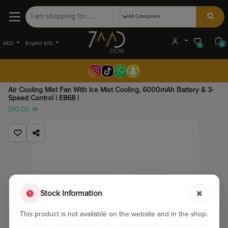
AED
English (US)
0
0
Air Cooling Mist Fan With Ice Mist Cooling, 6000mAh Battery & 3-
Speed Control | E868 |
210.00
Stock Information
This product is not available on the website and in the shop.