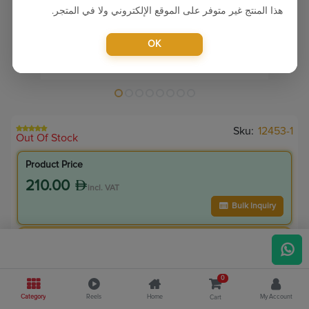
هذا المنتج غير متوفر على الموقع الإلكتروني ولا في المتجر.
OK
Sku:
12453-1
Out Of Stock
Product Price
210.00
incl. VAT
Bulk Inquiry
VIP Member Price
189.00
incl. VAT
0
210.00
Save
21.00
Category
Reels
Home
My Account
Cart
10.0
% Off