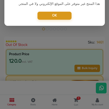
هذا المنتج غير متوفر على الموقع الإلكتروني ولا في المتجر.
OK
Sku:
1461
Out Of Stock
Product Price
120.0
incl. VAT
Bulk Inquiry
VIP Member Price
120.00
incl. VAT
220.00
Save
100.00
0
45.5
% Off
Category
Reels
Home
My Account
Cart