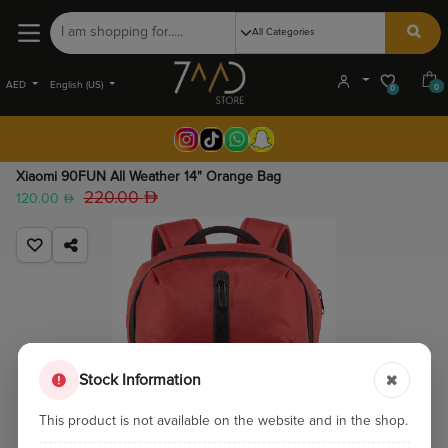
AED
English (US)
0
0
Xiaomi 90FUN All Weather 14" Orange Bag
220.00
120.00
Stock Information
This product is not available on the website and in the shop.