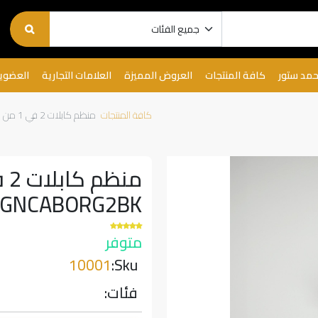
حمد ستور
كافة المنتجات
العروض المميزة
العلامات التجارية
العضوي
كافة المنتجات
منظم كابلات 2 في 1 من جرين ليون | GNCABORG2BK |
GNCABORG2BK |
متوفر
10001
Sku:
فئات: