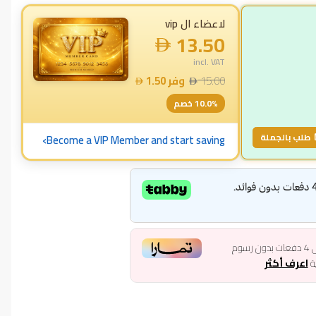
لاعضاء ال vip
13.50
incl. VAT
15.00
وفر
1.50
% خصم
10.0
›
طلب بالجملة
Become a VIP Member and start saving
ى
4
دفعات بدون رسوم
ية
اعرف أكثر