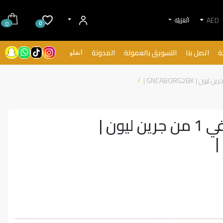
AED
الْعَرَبيّة
0
0
ة
اتصل بنا
التسويق بالعمولة
المدونة
انفلونسرز
منظم كابلات 2 في 1 من جرين ليون |