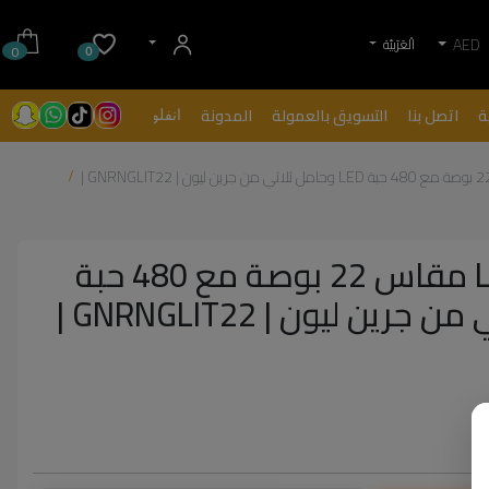
AED
الْعَرَبيّة
0
0
ة
اتصل بنا
التسويق بالعمولة
المدونة
انفلونسرز
إضاءة حلقية LED مقاس 22 بوصة مع 480 حبة