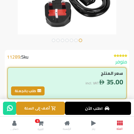
11289
Sku:
متوفر
سعر المنتج
35.00
incl. VAT
طلب بالجملة
لاعضاء ال vip
اطلب الآن
أضف إلى السلة
35.00
incl. VAT
0
35.00
وفر
0.00
الفئة
ريلز
الرئيسية
حسابي
العربة