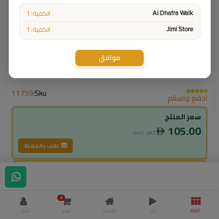
الكمية: 1
Al Dhafra Walk
الكمية: 1
Jimi Store
موافق
11759
Sku:
ادفع واستلم
سعر المنتج
105.00
incl. VAT
طلب بالجملة
لاعضاء ال vip
94.50
incl. VAT
0
105.00
وفر
10.50
الفئة
ريلز
الرئيسية
حسابي
العربة
% خصم
10.0