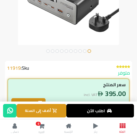
11919
Sku:
متوفر
سعر المنتج
395.00
incl. VAT
طلب بالجملة
اطلب الآن
أضف إلى السلة
لاعضاء ال vip
0
355.50
incl. VAT
الفئة
ريلز
الرئيسية
حسابي
العربة