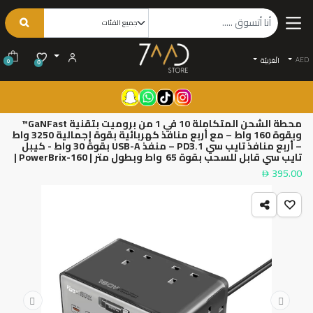
AED
الْعَرَبيّة
0
0
محطة الشحن المتكاملة 10 في 1 من بروميت بتقنية GaNFast™
وبقوة 160 واط – مع أربع منافذ كهربائية بقوة إجمالية 3250 واط
– أربع منافذ تايب سي PD3.1 – منفذ USB-A بقوة 30 واط - كيبل
تايب سي قابل للسحب بقوة 65 واط وبطول متر | PowerBrix-160 |
395.00