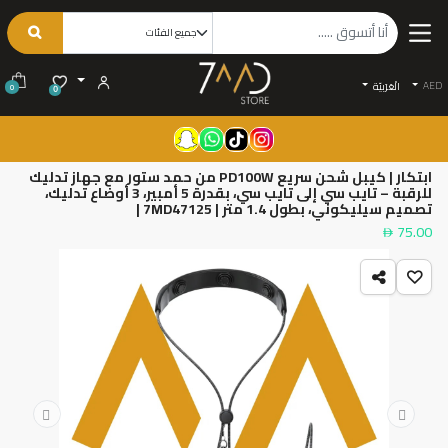
AED
الْعَرَبيّة
0
0
ابتكار | كيبل شحن سريع PD100W من حمد ستور مع جهاز تدليك
للرقبة – تايب سي إلى تايب سي، بقدرة 5 أمبير، 3 أوضاع تدليك،
تصميم سيليكوني، بطول 1.4 متر | 7MD47125 |
75.00