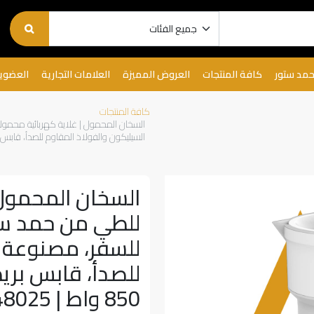
حمد ستور
كافة المنتجات
العروض المميزة
العلامات التجارية
العضوي
كافة المنتجات
السيليكون والفولاذ المقاوم للصدأ، قابس بريطاني ثلا
السخان المحمول 
للسفر، مصنوعة م
للصدأ، قابس بري
850 واط | 7MD48025 |