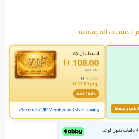
ر
المنتجات الموسمية
,
لاعضاء ال vip
108.00
incl. VAT
120.00
وفر
12.00
% خصم
10.0
›
طلب بالجملة
Become a VIP Member and start saving