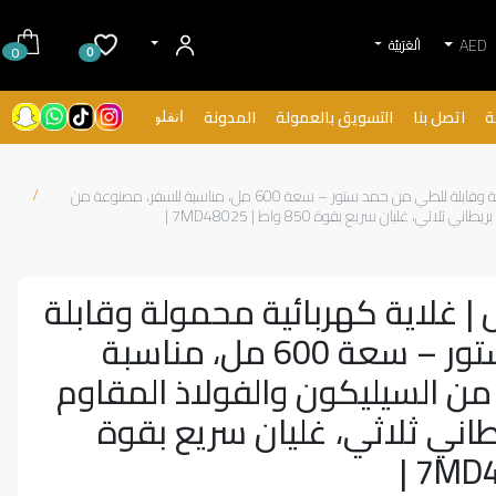
AED
الْعَرَبيّة
0
0
ة
اتصل بنا
التسويق بالعمولة
المدونة
انفلونسرز
السخان المحمول | غلاية كهربائية محمولة وقابلة للطي من حمد ستور – سعة 600 مل، مناسبة للسفر، مصنوعة من
ثي، غليان سريع بقوة 850 واط | 7MD48025 |
| غلاية كهربائية محمولة وقابلة
للطي من حمد ستور – سعة 600 مل، مناسبة
ن السيليكون والفولاذ المقاوم
طاني ثلاثي، غليان سريع بقوة