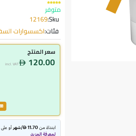
متوفر
12169
Sku:
فئات:
اكسسوارات السف
سعر المنتج
120.00
incl. VAT