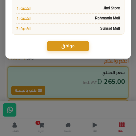
الكمية: 1
Jimi Store
الكمية: 1
Rahmania Mall
الكمية: 3
Sunset Mall
موافق
11623-1
Sku:
ادفع واستلم
سعر المنتج
265.00
incl. VAT
طلب بالجملة
لاعضاء ال vip
238.50
incl. VAT
0
265.00
وفر
26.50
الفئة
ريلز
الرئيسية
حسابي
العربة
% خصم
10.0