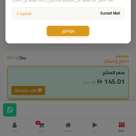
الكمية: 2
Sunset Mall
موافق
5914
Sku:
ادفع واستلم
سعر المنتج
145.01
incl. VAT
طلب بالجملة
لاعضاء ال vip
130.51
incl. VAT
0
145.00
وفر
14.50
الفئة
ريلز
الرئيسية
حسابي
العربة
% خصم
10.0