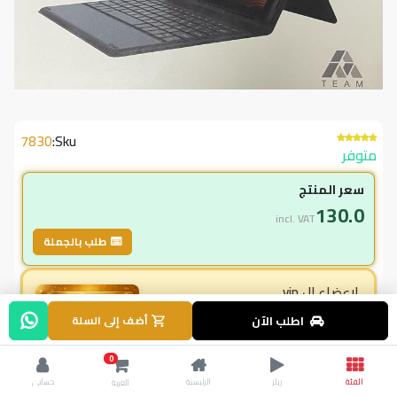
7830
Sku:
متوفر
سعر المنتج
130.0
incl. VAT
طلب بالجملة
لاعضاء ال vip
130.00
اطلب الآن
أضف إلى السلة
incl. VAT
175.00
وفر
45.00
0
% خصم
4.8
الفئة
ريلز
الرئيسية
حسابي
العربة