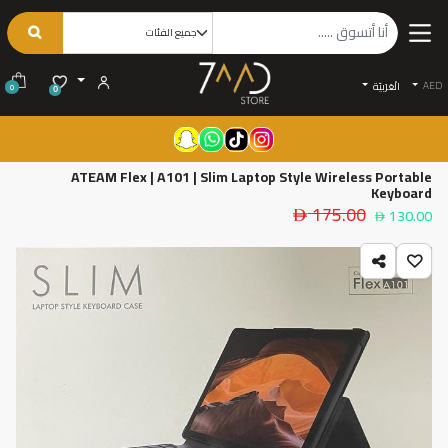
AED
الْعَرَبيّة
0
0
ATEAM Flex | A101 | Slim Laptop Style Wireless Portable
Keyboard
175.00
130.00