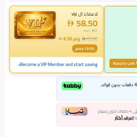
لاعضاء ال vip
58.50
incl. VAT
65.00
وفر
6.50
% خصم
10.0
›
طلب بالجملة
Become a VIP Member and start saving
ى
4
دفعات بدون رسوم
ية
اعرف أكثر