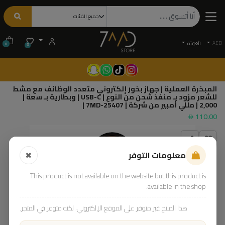
AED
الْعَرَبيّة
0
0
المبخرة العملية | جهاز بخور إلكتروني متعدد الوظائف مع مشط
للشعر مزود بـ منفذ شحن من النوع | USB-C | وبطارية بـ سعة |
2,000 | مللي أمبير من شركة | 7MD-25407 |
110.00
معلومات التوفر
This product is not available on the website but this product is
available in the shop.
هذا المنتج غير متوفر على الموقع الإلكتروني، لكنه متوفر في المتجر.