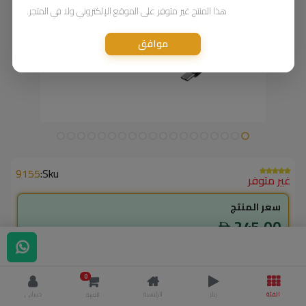
هذا المنتج غير متوفر على الموقع الإلكتروني ولا في المتجر.
موافق
9155
Sku:
غير متوفر
سعر المنتج
245.00
incl. VAT
طلب بالجملة
0
لاعضاء ال vip
الفئة
ريلز
الرئيسية
حسابي
العربة
220.50