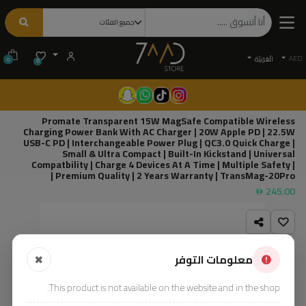
AED
الْعَرَبيّة
0
0
Promate Transparent 15W MagSafe Compatible Wireless
Charging Power Bank With AC Charger | 20W Apple PD | 22.5W
USB-C PD | Interchangeable Power Plug | QC3.0 Quick Charge |
Small & Ultra Compact | Built-In Kickstand | Universal
Compatbility | Charge 4 Devices At A Time | Multiple Safety |
Premium Quality | 2 Years Warranty | TransMag-20Pro |
245.00
معلومات التوفر
This product is not available on the website and in the shop.