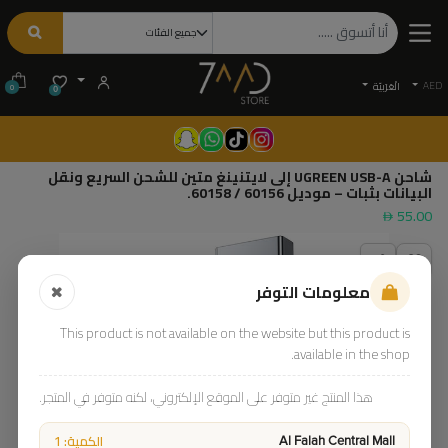
AED
الْعَرَبيّة
0
0
شاحن UGREEN USB-A إلى لايتنينغ متين للشحن السريع ونقل
البيانات بثبات – موديل 60156 / 60158.
55.00
معلومات التوفر
This product is not available on the website but this product is
available in the shop.
هذا المنتج غير متوفر على الموقع الإلكتروني، لكنه متوفر في المتجر.
الكمية: 1
Al Falah Central Mall