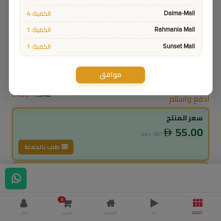
الكمية: 4
Dalma-Mall
الكمية: 1
Rahmania Mall
الكمية: 1
Sunset Mall
موافق
9456-1
Sku:
ادفع واستلم
سعر المنتج
55.00
incl. VAT
طلب بالجملة
لاعضاء ال vip
49.50
incl. VAT
0
55.00
وفر
5.50
الفئة
ريلز
الرئيسية
حسابي
العربة
% خصم
10.0