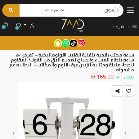
AED
الْعَرَبيّة
0
0
ساعة مكتب رقمية بتقنية الفليب الأوتوماتيكية – تعرض 24
ساعة بنظام المساء والصباح، تصميم أنيق من الفولاذ المقاوم
للصدأ، متينة ومثالية لتزيين غرف النوم والمكاتب – البطارية غير
مشمولة
165.00
120.00