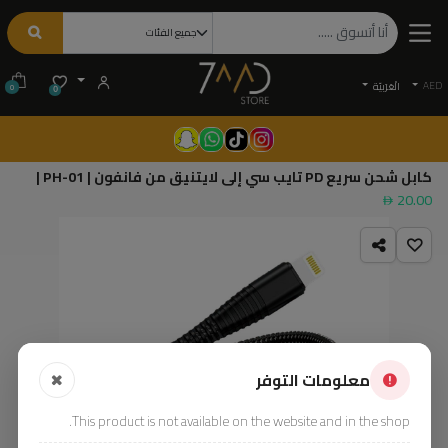
AED
الْعَرَبيّة
0
0
كابل شحن سريع PD ‏تايب سي إلى لايتنيق من فانفون | PH-01 |
20.00
معلومات التوفر
This product is not available on the website and in the shop.