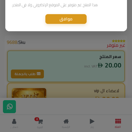
هذا المنتج غير متوفر على الموقع الإلكتروني ولا في المتجر.
موافق
9688
Sku:
غير متوفر
سعر المنتج
20.00
incl. VAT
طلب بالجملة
لاعضاء ال vip
20.00
incl. VAT
20.00
وفر
0.00
% خصم
0.0
0
الفئة
ريلز
الرئيسية
حسابي
العربة