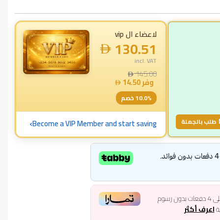
لاعضاء ال vip
130.51
incl. VAT
145.00
وفر
14.50
% خصم
10.0
›
طلب بالجملة
Become a VIP Member and start saving
ى
4
دفعات بدون رسوم
ية
اعرف أكثر