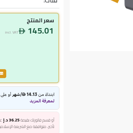
فئات:
سعر المنتج
145.01
incl. VAT
أو قسم فاتورتك بقيمة
36.25 د.إ
عل
تأخير، متوافقة مع الشريعة الإسلام