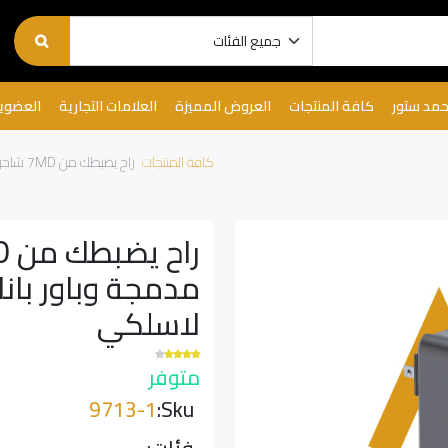
حمد ستور
كافة المنتجات
العروض المميزة
العلامات التجارية
العضوي
كافة المنتجات
راح يضبطك من 7MD شاحن جداري مع كابلات مدمجة وباور بانك 10,000مللي امبير وشاحن لاسلكي
لاسلكي
متوفر
9713-1
Sku: