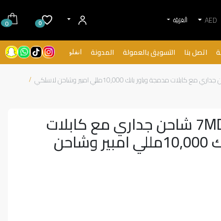
AED
الْعَرَبيّة
0
0
ة
اتصل بنا
التسويق بالعمولة
المدونة
انفلونسرز
راح يضبطك من 7MD شاحن جداري مع كابلات
مدمجة وباور بانك 10,000مللي امبير وشاحن