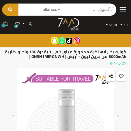
AED
الْعَرَبيّة
0
0
كواية بخار لاسلكية محمولة ميني 3 في 1 بقدرة 130 واط وبطارية
8000mAh من جرين ليون - أبيض | GN3N1MIRONWH |
145.01