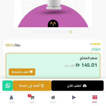
9804
Sku:
متوفر
سعر المنتج
145.01
incl. VAT
طلب بالجملة
لاعضاء ال vip
اطلب الآن
أضف إلى السلة
130.51
incl. VAT
0
145.00
وفر
14.50
الفئة
ريلز
الرئيسية
حسابي
العربة