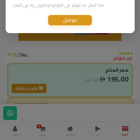
هذا المنتج غير متوفر على الموقع الإلكتروني ولا في المتجر.
موافق
P152
Sku:
غير متوفر
سعر المنتج
195.00
incl. VAT
طلب بالجملة
لاعضاء ال vip
175.50
incl. VAT
195.00
وفر
19.50
0
% خصم
10.0
الفئة
ريلز
الرئيسية
حسابي
العربة