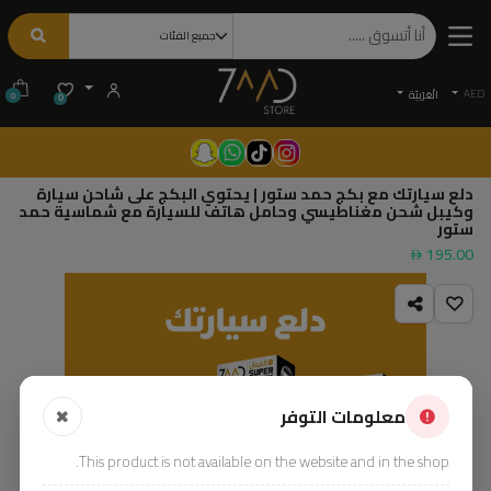
AED
الْعَرَبيّة
0
0
دلع سيارتك مع بكج حمد ستور | يحتوي البكج على شاحن سيارة
وكيبل شحن مغناطيسي وحامل هاتف للسيارة مع شماسية حمد
ستور
195.00
معلومات التوفر
This product is not available on the website and in the shop.