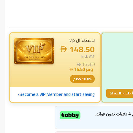
لاعضاء ال vip
148.50
incl. VAT
165.00
وفر
16.50
% خصم
10.0
›
طلب بالجملة
Become a VIP Member and start saving