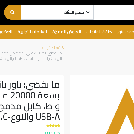
حمد ستور
كافة المنتجات
العروض المميزة
العلامات التجارية
العضوي
كافة المنتجات
النوع‑C ولايتنينج، منافذ USB‑A والنوع‑C، مثالي للسفر | 7MD2445 |
ما يفضي: باور ب
USB‑A والنوع‑C، مثالي للسفر | 7MD2445 |
متوفر