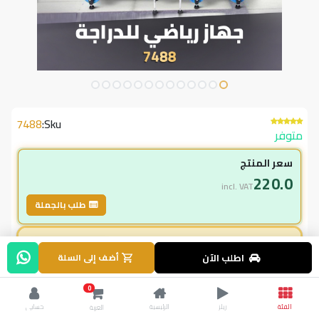
7488
Sku:
متوفر
سعر المنتج
220.0
incl. VAT
طلب بالجملة
لاعضاء ال vip
اطلب الآن
أضف إلى السلة
220.00
incl. VAT
290.00
وفر
70.00
0
الفئة
ريلز
الرئيسية
حسابي
العربة
% خصم
24.1