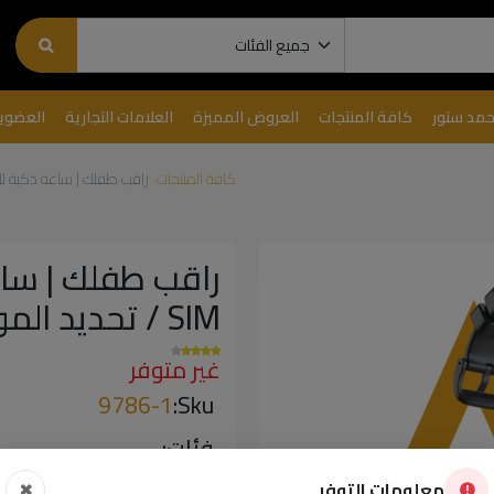
حمد ستور
كافة المنتجات
العروض المميزة
العلامات التجارية
العضوي
كافة المنتجات
راقب طفلك | ساعة ذكية للأطفال من 7MD بطاقة SIM / تحديد الموق
SIM / تحديد الموقع GPS / مكالمات فيديو - K26
غير متوفر
9786-1
Sku:
فئات:
الألعاب ومنتجات الأطف
معلومات التوفر