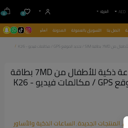
AED
الْعَرَبيّة
0
0
ة
اتصل بنا
التسويق بالعمولة
المدونة
انفلونسرز
ع GPS / مكالمات فيديو - K26
راقب طفلك | ساعة ذكية للأطفال من 7MD بطاقة
ال
المنتجات الجديدة
الساعات الذكية والأساور
,
,