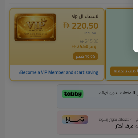
لاعضاء ال vip
220.50
incl. VAT
245.00
وفر
24.50
% خصم
10.0
›
طلب بالجملة
Become a VIP Member and start saving
ى
4
دفعات بدون رسوم
ية
اعرف أكثر