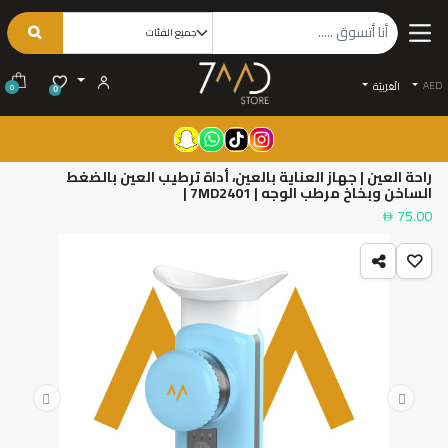
AED
الْعَرَبيّة
0
0
راحة العين | جهاز العناية بالعين، أداة ترطيب العين بالضغط
الساخن وبخاخ مرطب الوجه | 7MD2401 |
75.00