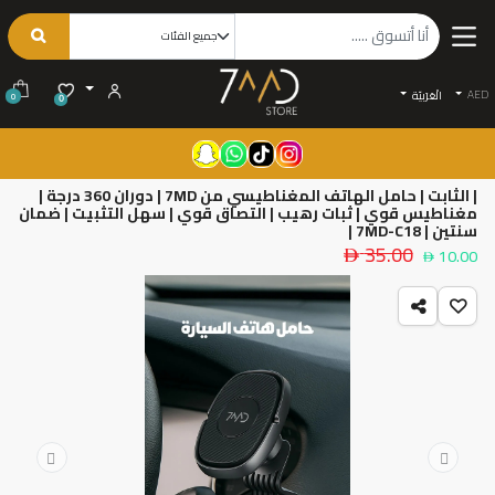
AED
الْعَرَبيّة
0
0
| الثابت | حامل الهاتف المغناطيسي من 7MD | دوران 360 درجة |
مغناطيس قوي | ثبات رهيب | التصاق قوي | سهل التثبيت | ضمان
سنتين | 7MD-C18 |
35.00
10.00