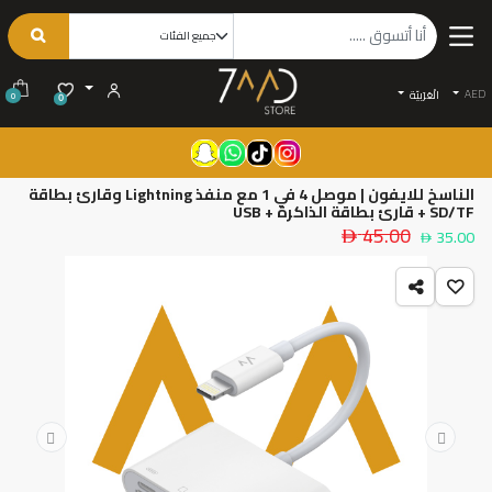
AED
الْعَرَبيّة
0
0
الناسخ للايفون | موصل 4 في 1 مع منفذ Lightning وقارئ بطاقة
SD/TF + قارئ بطاقة الذاكرة + USB
45.00
35.00