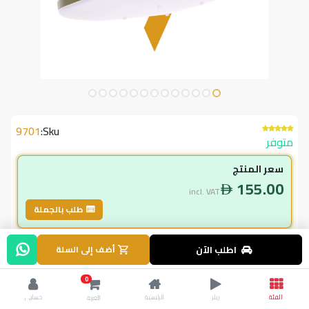
9701
Sku:
متوفر
سعر المنتج
155.00
incl. VAT
طلب بالجملة
لاعضاء ال vip
اطلب الآن
أضف إلى السلة
139.50
incl. VAT
0
155.00
وفر
15.50
الفئة
ريلز
الرئيسية
حسابي
العربة