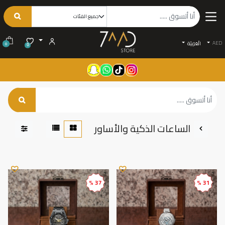
AED
الْعَرَبيّة
0
0
الساعات الذكية والأساور
37 %
31 %