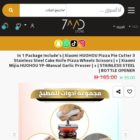
AED
الْعَرَبيّة
0
0
3 In 1 Package Include's | Xiaomi HUOHOU Pizza Pie Cutter
Stainless Steel Cake Knife Pizza Wheels Scissors | + | Xiaomi
Mijia HUOHOU YP-Manual Garlic Presser | + | STAINLESS STEEL
BOTTLE OPENER |
165.00
95.00